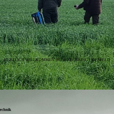
HERZLICH WILLKOMMEN BEIM HEGERING COESFELD
echnik