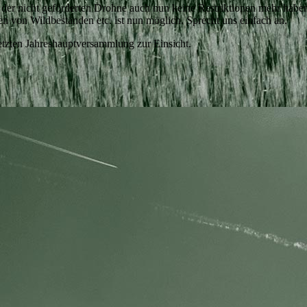
mit der nicht geförderten Drohne auch nun keine Restriktionen mehr hab
 von Wildbeständen etc. ist nun möglich. Sprecht uns einfach an.
 letzten Jahreshauptversammlung zur Einsicht.