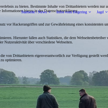
lebnis zu bieten. Bestimmte Inhalte von Drittanbietern werden nur ang
e Informationen hierzu in der Datenschutzerklärung.
Startseite / News
Infos vom Hegering
Jagd
utz vor Hackerangriffen und zur Gewährleistung eines konsistenten un
ieren. Hierunter fallen auch Statistiken, die dem Webseitenbetreiber v
r Nutzeraktivität über verschiedene Webseiten.
 die von Drittanbietern eigenverantwortlich zur Verfügung gestellt wer
 zu optimieren.