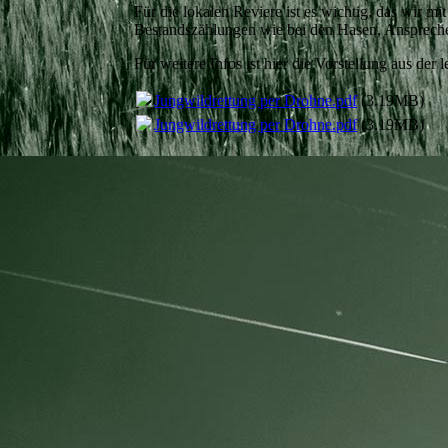
Für die lokalen Reviere ist es wichtig, das wir 
Bestandszählungen wie bei den Hasen, Ansprechen
Für weitere Infos ist hier die Vorstellung aus der
Jungwildrettung per Drohne.pdf
(3.19MB)
Jungwildrettung per Drohne.pdf
(3.19MB)