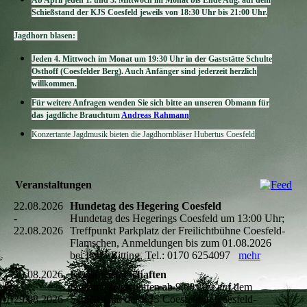
Ab April jeden 1. und 3. Mittwoch im Monat bis Ende Aug. auf dem
Schießstand der KJS Coes­feld jeweils von 18:30 Uhr bis 21:00 Uhr.
Jagdhorn blasen:
Jeden 4. Mittwoch im Monat um 19:30 Uhr in der Gaststätte Schulte
Osthoff (Coesfelder Berg). Auch Anfänger sind je­derzeit herzlich
willkommen.
Für weitere Anfragen wenden Sie sich bitte an unseren Obmann für
das jagdliche Brauchtum
Andreas Rahmann
Konzertante Jagdmusik bieten die Jagdhornbläser Hubertus Coesfeld
Veranstaltungen
22.08.2026
Hundetag des Hegering Coesfeld
-
Hundetag des Hegerings Coesfeld um 13:00 Uhr;
22.08.2026
Treffpunkt Parkplatz der Freilichtbühne Coesfeld-
Flamschen, Anmeldungen bis zum 01.08.2026
bei Petra Bitting, Tel.: 0170 6254097
mehr
29.08.2026
Kreismeisterschaften
-
Kreismeisterschaften ab 9:00 Uhr auf dem
29.08.2026
Schießstand der KJS Coesfeld in Coesfeld-