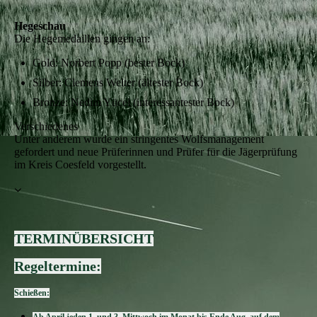
Hegeschau
Die Hegemedaillen gingen an:
Gold: Norbert Popp (bester Bock)
Silber: Clemens Welter (ältester Bock)
Bronze: Nedim Yücel (interessantester Bock)
Verschiedenes
Unter anderem wurde ein stringentes Wolfsmanagement
gefordert und neue Prüferinnen und Prüfer für die Jägerprüfung
im Kreis Coesfeld vorgestellt.
TERMINÜBERSICHT
Regeltermine:
Schießen: