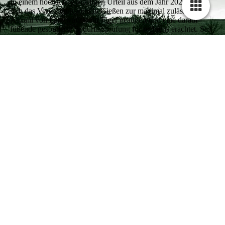
In einem höchst fragwürdigen Urteil aus dem Jahr 2021 hatte
sich das Verwaltungsgericht Gießen zur maximal zulässigen
Anzahl von Langwaffen für Jäger geäußert und eine darauf
fußende gesonderte Bedürfnisprüfung für rechtens erachtet. Seit
etwa einem Jahr mehren sich nun die Fälle, in denen
Kreisbehörden sich dieses Urteils bedienen und Jäger mit genau
einer solchen Bedürfnisprüfung schikanieren. „Das ist
Rechtsbruch erster Klasse.
JSc
Do., 2026-07-16 09:11
Weiterlesen
über Verwaltungsgerichtshof München stellt
klar: Bedürfnisprüfung für Langwaffen bei Jägern
rechtswidrig
Anmelden
oder
Registrieren
, um Kommentare verfassen
zu können
mehr anzeigen...
weniger anzeigen...
DJV-Position: Jagdliche Ethik im Diskurs
2026-07-13
DJV-Position: Jagdliche Ethik im Diskurs
Vorbemerkung
Der gesellschaftliche Wandel hat unmittelbare Auswirkungen