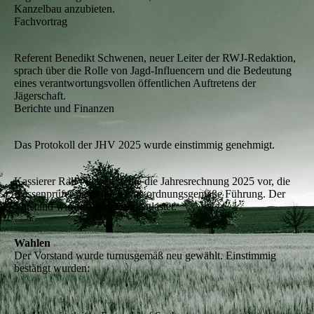
Kanzelbau anzubieten.
Fachvortrag
Referent Benedikt Schwenen, neuer Leiter der RWJ‑Redaktion,
sprach über die Rolle von Jagd‑Influencern und die Bedeutung
eines verantwortungsvollen öffentlichen Auftretens der
Jägerschaft.
Berichte und Finanzen
Das Protokoll der JHV 2025 wurde einstimmig genehmigt.
Kassierer Ralf Nielsen stellte die Jahresrechnung 2025 vor, die
Kassenprüfer bestätigten eine ordnungsgemäße Führung. Der
Vorstand wurde einstimmig entlastet.
Wahlen
Der Vorstand wurde turnusgemäß neu gewählt. Einstimmig
bestätigt wurden: