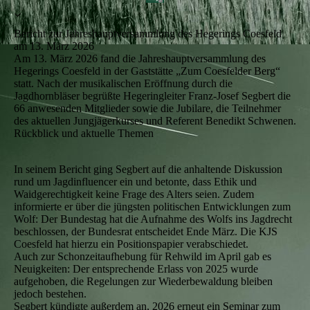
Bericht zur Jahreshauptversammlung des Hegerings Coesfeld
am 13. März 2026
Am 13. März 2026 fand die Jahreshauptversammlung des
Hegerings Coesfeld in der Gaststätte „Zum Coesfelder Berg“
statt. Nach der musikalischen Eröffnung durch die
Jagdhornbläser begrüßte Hegeringleiter Franz‑Josef Segbert die
66 anwesenden Mitglieder sowie die Jubilare, die Teilnehmer
des aktuellen Jungjägerkurses und Referent Benedikt Schwenen.
Rückblick und aktuelle Themen
In seinem Bericht ging Segbert auf die anhaltende Diskussion
rund um Jagdinfluencer ein und betonte, dass Ethik und
Waidgerechtigkeit keine Frage des Alters seien. Zudem
informierte er über die jüngsten politischen Entwicklungen zum
Wolf: Der Bundestag hat die Aufnahme des Wolfs ins Jagdrecht
beschlossen, der Bundesrat entscheidet Ende März. Die KJS
Coesfeld hat hierzu ein Positionspapier verabschiedet.
Auch zur Schonzeitaufhebung für Rehwild im April gab es
Neuigkeiten: Der entsprechende Erlass von 2025 wurde
aufgehoben, die Regelungen zur Wiederbewaldung bleiben
jedoch bestehen.
Segbert kündigte außerdem an, 2026 erneut ein Seminar zum