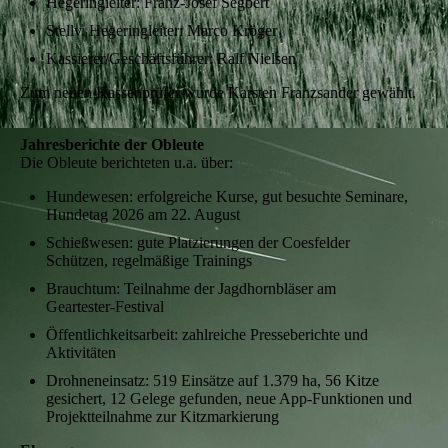
Hegeringleiter: Franz‑Josef Segbert
Stellv. Hegeringleiter: Marco Kröger
Kassierer/Geschäftsführer: Ralf Nielsen
Zum neuen Kassenprüfer wurde Karsten Franzsander gewählt.
Jahresberichte der Obleute
Die Obleute berichteten u.a. über:
Hundewesen: erfolgreiche Kurse, gut besuchte Seminare,
Hundetag 2026 am 22. August
Schießwesen: gute Platzierungen der Coesfelder
Schützen, regelmäßige Trainings
Brauchtum: Teilnahme der Jagdhornbläser am
Geartester‑Festival
Öffentlichkeitsarbeit: zahlreiche Presseberichte und
Aktivitäten
Drohneneinsatz: 519 Einsätze auf 1.379 ha, 56 Kitze
gesichert, 12 Gelege gefunden, neue App‑Funktionen und
Projektteilnahme zur Kitzmarkierung