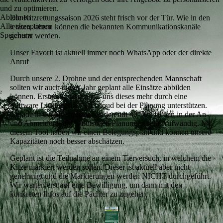
und zu optimieren.
Ablehnen
Die Kitzrettungssaison 2026 steht frisch vor der Tür. Wie in den
Alle akzeptieren
letzten Jahren können die bekannten Kommunikationskanäle
Speichern
genutzt werden.
Unser Favorit ist aktuell immer noch WhatsApp oder der direkte
Anruf
Durch unsere 2. Drohne und der entsprechenden Mannschaft
sollten wir auch dieses Jahr geplant alle Einsätze abbilden
können. Erstmalig lassen wir uns dieses mehr durch eine
Software Lösung, die POI Cloud bei der Planung unterstützen.
Gerade in der Hochphase werden mit 40-50 Flächen in der An-
und Abmeldung die händischen Planungen sehr Aufwändig. Mit
diesem Tool haben wir einen Belegungsplan und können unsere
Kapazitäten noch besser abschätzen.
Geplant ist die Teilnahme an einem Tierversuch, in welchem die
Kitze markiert werden sollen. Dieser ist aktuell aber nicht
genehmigt und die Markierungen werden NICHT durchgeführt.
Wir warten erst auf eine Bewilligung, um dann mit den
konkreten Infos auf die Pächter zu zugehen.