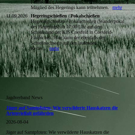
Flamschen ( Anmeldung nicht erforderlich. Jedes
Mitglied des Hegerings kann teilnehmen.
mehr
11.09.2026
Hegeringschießen / Pokalschießen
Hegeringschießen / Pokalschießen (Wanderpokal
des Hegerings) ab 17:00 Uhr auf dem
Schießstand der KJS Coesfeld in Coesfeld-
Flamschen. Hier kann der ebenfalls der
Schießnachweis auf den laufenden
Keiler...
mehr
Jagdverband News
Jäger auf Samtpfoten: Wie verwilderte Hauskatzen die
Artenvielfalt gefährden
2026-08-04
Jäger auf Samtpfoten: Wie verwilderte Hauskatzen die