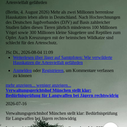
Artenvielfalt gefährden
(Berlin, 4. August 2026) Mehr als zwei Millionen herrenlose
Hauskatzen leben allein in Deutschland. Nach Hochrechnungen
des Deutschen Jagdverbandes (DJV) auf Basis zahlreicher
Studien fallen diesen Tieren jährlich mindestens 100 Millionen
Vögel sowie 300 Millionen kleine Säugetiere und Reptilien zum
Opfer. Auch Kreuzungen mit der heimischen Wildkatze sind
schlecht für den Artenschutz.
JSc
Di., 2026-08-04 11:09
Weiterlesen
über Jäger auf Samtpfoten: Wie verwilderte
Hauskatzen die Artenvielfalt gefährden
Anmelden
oder
Registrieren
, um Kommentare verfassen
zu können
mehr anzeigen...
weniger anzeigen...
Verwaltungsgerichtshof München stellt klar:
Bedürfnisprüfung für Langwaffen bei Jägern rechtswidrig
2026-07-16
Verwaltungsgerichtshof München stellt klar: Bedürfnisprüfung
für Langwaffen bei Jägern rechtswidrig