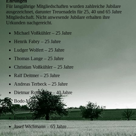
Ehrungen
Für langjährige Mitgliedschaften wurden zahlreiche Jubilare
ausgezeichnet, darunter Treuenadeln für 25, 40 und 65 Jahre
Mitgliedschaft. Nicht anwesende Jubilare erhalten ihre
Urkunden nachgereicht.
Michael Voßkühler – 25 Jahre
Henrik Fabry – 25 Jahre
Ludger Wolfert – 25 Jahre
Thomas Lange – 25 Jahre
Christian Voßkühler – 25 Jahre
Ralf Deitmer – 25 Jahre
Andreas Terbeck – 25 Jahre
Dietmar Rotthäuser – 40 Jahre
Bodo Maslo – 40 Jahre
Bernhard Ewers – 40 Jahre
Franz Volpert – 40 Jahre
Josef Wichmann – 65 Jahre